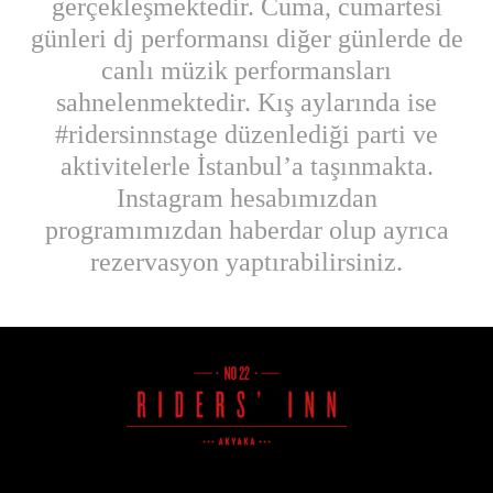
gerçekleşmektedir. Cuma, cumartesi
günleri dj performansı diğer günlerde de
canlı müzik performansları
sahnelenmektedir. Kış aylarında ise
#ridersinnstage düzenlediği parti ve
aktivitelerle İstanbul’a taşınmakta.
Instagram hesabımızdan
programımızdan haberdar olup ayrıca
rezervasyon yaptırabilirsiniz.